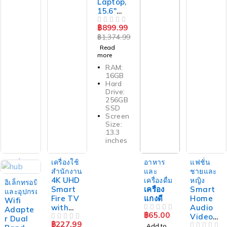
Laptop,
15.6"
FHD
฿
899.99
Touchs
OUT OF 5
฿
1,374.99
creen,
Intel
Read
more
Core i7
RAM:
16GB
Hard
Drive:
256GB
SSD
Screen
Size:
13.3
inches
ขายแล้ว
ขายแล้ว
ขายแล้ว
เฟอร์นิเจอร์
เครื่องใช้
อาหาร
แฟชั่น
และตกแต่ง
สำนักงาน
และ
ชายและ
ขายแล้ว
DELL
4K UHD
เครื่องดื่ม
หญิง
อิเล็กทรอนิกส์
Vostro
Smart
เครื่อง
Smart
และอุปกรณ์
3530
Fire TV
แกงดี
Home
Wifi
Laptops
with
Audio
Adapte
฿
65.00
for
Alexa
OUT OF 5
Video
r Dual
฿
789.99
฿
227.99
Studen
OUT OF 5
Voice
OUT OF 5
Consum
Add to