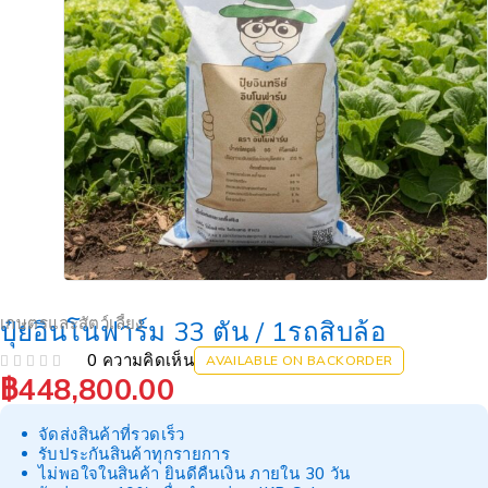
เกษตรและสัตว์เลี้ยง
ปุ๋ยอินโนฟาร์ม 33 ตัน / 1รถสิบล้อ
0 ความคิดเห็น
AVAILABLE ON BACKORDER
฿
448,800.00
OUT OF 5
จัดส่งสินค้าที่รวดเร็ว
รับประกันสินค้าทุกรายการ
ไม่พอใจในสินค้า ยินดีคืนเงิน ภายใน 30 วัน