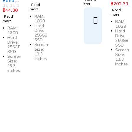
Band,
฿
202.31
cart
t &
Remote
er
OUT OF 5
Read
Read
USB 3.0,
more
more
Busines
Electro
฿
44.00
Read
Networ
OUT OF 5
more
s
nics
k
RAM:
RAM:
Read
16GB
16GB
more
Interfac
RAM:
Hard
Hard
16GB
e Card
RAM:
Drive:
Drive:
Hard
16GB
256GB
256GB
Drive:
Hard
SSD
SSD
256GB
Drive:
Screen
Screen
SSD
256GB
Size:
Size:
Screen
SSD
13.3
13.3
Size:
Screen
inches
inches
13.3
Size:
inches
13.3
inches
ศูนย์รวม สินค้าขายส่งจากผู้ผลิตโดยตรง สินค้าผ่านการตรวจสอบ
คุณภาพก่อนขึ้นจำหน่าย รับชำระผ่าน JKP Coins สะดวก ปลอดภัย
ตรวจสอบความโปร่งใสผ่านบล็อคเชน
กดเปิดร้านฟรี !!
สายด่วน : 081-1359924