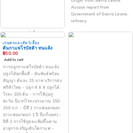
Origin from Sierra Leone,
Assays report from
Government of Sierra Leone,
refinery
เกษตรและสัตว์เลี้ยง
ปุ๋ยอินโนฟาร์ม 1ตัน
เกษตรและสัตว์เลี้ยง
฿
13,600.00
ต้นกาแฟโรบัสต้า ทนแล้ง
Add to cart
฿
50.00
Add to cart
การปลูกกาแฟโรบัสต้า ทนแล้ง
ปลูกได้ทุกพื้นที่ - ต้นพันธ์พร้อม
สัญญา ต้นละ 25 บาท บริการส่ง
ฟรีทั่วไทย - ปลูก 4 X 4 ปลูกได้
ไร่ละ 100 ต้น - การใช้ปุยภู
ตะวัน ปีแรกไร่ละประมาณ 150-
250 ก.ก. - บี่ที่ 2 กาแฟออกดอก
(กาแฟออกดอก 1 ปี ถึงเก็บผล) -
ปีที่ 2 การใช้ปุยจะเพิ่มขึ้นตาม
อายุการเจริญเติบโตกาแฟ -