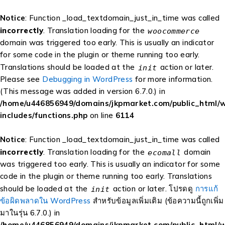
Notice
: Function _load_textdomain_just_in_time was called
incorrectly
. Translation loading for the
woocommerce
domain was triggered too early. This is usually an indicator
for some code in the plugin or theme running too early.
Translations should be loaded at the
action or later.
init
Please see
Debugging in WordPress
for more information.
(This message was added in version 6.7.0.) in
/home/u446856949/domains/jkpmarket.com/public_html/
includes/functions.php
on line
6114
Notice
: Function _load_textdomain_just_in_time was called
incorrectly
. Translation loading for the
domain
ecomall
was triggered too early. This is usually an indicator for some
code in the plugin or theme running too early. Translations
should be loaded at the
action or later. โปรดดู
การแก้
init
ข้อผิดพลาดใน WordPress
สำหรับข้อมูลเพิ่มเติม (ข้อความนี้ถูกเพิ่ม
มาในรุ่น 6.7.0.) in
/home/u446856949/domains/jkpmarket.com/public_html/