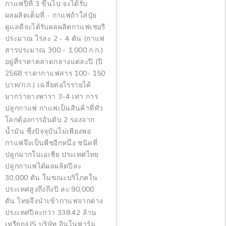
กาแฟปีที่ 3 ขึ้นไป จะได้รับ
ผลผลิตเต็มที่ - กาแฟถ้าใส่ปุ๋ย
ดูแลดีจะได้รับผลผลิตกาแฟเชอรี
ประมาณ ไร่ละ 2 - 4 ตัน (กาแฟ
สารประมาณ 300 - 1,000 ก.ก.)
อยู่ที่ราคาตลาดกลางแต่ละปี (ปี
2568 ราคากาแฟสาร 100- 150
บาท/ก.ก.) เฉลี่ยต่อไรรายได้
มากว่ายางพารา 3-4 เท่า การ
ปลูกกาแฟ กาแฟเป็นสินค้าที่ทั่ว
โลกต้องการอันดับ 2 รองจาก
น้ำมัน ซึ่งปัจจุบันไม่เพียงพอ
กาแฟจึงเป็นพืชอีกหนึ่ง ชนิดที่
ปลูกมากในเอเชีย ประเทศไทย
ปลูกกาแฟได้ผลผลิตปีละ
30,000 ตัน ในขณะบริโภคใน
ประเทศสูงถึงถึงปี ละ 90,000
ตัน ไทยจึงนำเข้ากาแฟจากต่าง
ประเทศปีละกว่า 338.42 ล้าน
เหรียญUS บริษัท อินโนฟาร์ม