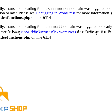
tly
. Translation loading for the
domain was triggered too e
woocommerce
ion or later. Please see
Debugging in WordPress
for more information. 
des/functions.php
on line
6114
tly
. Translation loading for the
domain was triggered too early.
ecomall
 later. โปรดดู
การแก้ข้อผิดพลาดใน WordPress
สำหรับข้อมูลเพิ่มเติม
des/functions.php
on line
6114